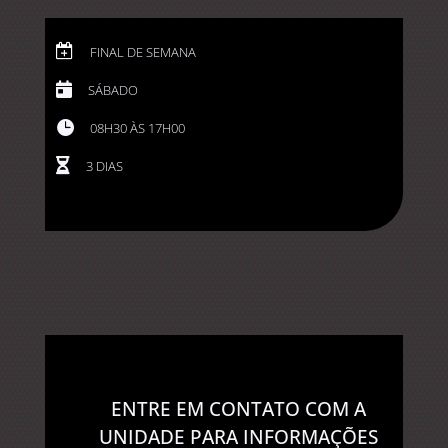

FINAL DE SEMANA

SÁBADO

08H30 ÀS 17H00

3 DIAS
ENTRE EM CONTATO COM A
UNIDADE PARA INFORMAÇÕES