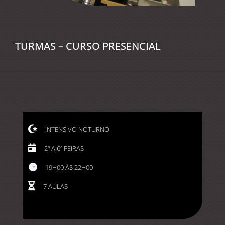
TURMAS – CURSO PRESENCIAL

INTENSIVO NOTURNO

2ª A 6ª FEIRAS

19H00 ÀS 22H00

7 AULAS