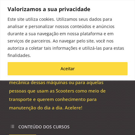
Valorizamos a sua privacidade
Este site utiliza cookies. Utilizamos seus dados para
analisar e personalizar nossos conteúdos e anúncios
SCOOTER

durante a sua navegação em nossa plataforma e em
serviços de parceiros. Ao navegar pelo site, você nos
autoriza a coletar tais informações e utilizá-las para estas
Já percebeu o quanto esse estilo de moto tem
finalidades.
ganhado as ruas? Esse é um mercado crescente e
a rede de Escolas Mestre das Motos oferece
Aceitar
qualificação seja para quem quer trabalhar com a
mecânica dessas máquinas ou para aquelas
pessoas que usam as Scooters como meio de
transporte e querem conhecimento para
manutenção do dia a dia. Acelere!
CONTEÚDO DOS CURSOS
d